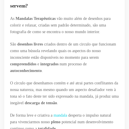
servem?
As
Mandalas Terapêuticas
vão muito além de desenhos para
colorir e relaxar, criadas sem padrão determinado, são uma
fotografia de como se encontra o nosso mundo interior.
São
desenhos livres
criados dentro de um circulo que funcionam
como uma bússola revelando quais os aspectos do nosso
inconsciente estão disponíveis no momento para serem
compreendidos
e
integrados
num processo de
autoconhecimento
.
O círculo que desenhamos contém e até atrai partes conflitantes da
nossa natureza, mas mesmo quando um aspecto desafiador vem à
tona só o fato deste ter sido expressado na mandala, já produz uma
inegável
descarga de tensão
.
De forma leve e criativa a
mandala
desperta o impulso natural
para vivenciarmos nosso
pleno
potencial num desenvolvimento
continuo rumo a
totalidade
.